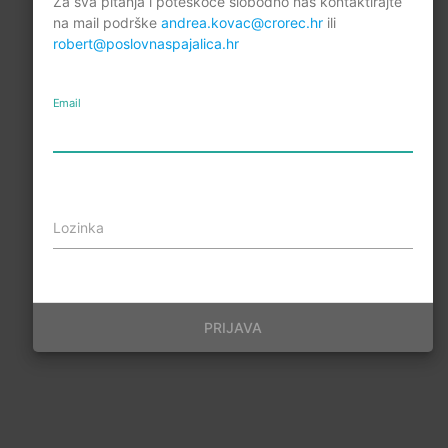
Za sva pitanja i poteškoće slobodno nas kontaktirajte
na mail podrške
andrea.kovac@crorec.hr
ili
robert@poslovnaspajalica.hr
Email
Lozinka
PRIJAVA